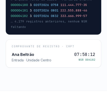
000004180
3
02072026 0758
111.444.777-35
000004181
3
02072026 0801
222.555.888-46
000004182
3
02072026 0832
333.666.999-57
… 4.179 registros anteriores, nenhum NSR
faltando
COMPROVANTE DE REGISTRO · CRPT
07:58:12
Ana Beltrão
Entrada · Unidade Centro
NSR 004182