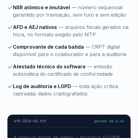
NSR atômico e imutável
—
número sequencial
garantido por transação, sem furo e sem edição
AFD e AEJ nativos
—
arquivos fiscais gerados na
hora, no formato exigido pelo MTP
Comprovante de cada batida
—
CRPT digital
disponível para o colaborador e para a auditoria
Atestado técnico do software
—
emissão
automática do certificado de conformidade
Log de auditoria e LGPD
—
toda ação crítica
rastreada; dados criptografados
afd-2026-06.txt
gerado em 0,4s
# arquivo fonte de dados · Portaria 671/MTP