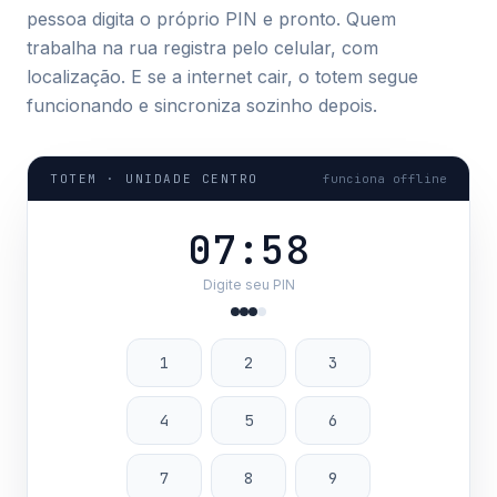
pessoa digita o próprio PIN e pronto. Quem
trabalha na rua registra pelo celular, com
localização. E se a internet cair, o totem segue
funcionando e sincroniza sozinho depois.
TOTEM · UNIDADE CENTRO
funciona offline
07:58
Digite seu PIN
1
2
3
4
5
6
7
8
9