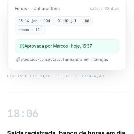
Férias — Juliana Reis
saldo: 30 dias
05–14 jan · 10d
01–10 jul · 10d
abono · 10d
Aprovada por Marcos · hoje, 15:37
anexado em Licenças
atestado-consulta.pdf
FÉRIAS E LICENÇAS · FLUXO DE APROVAÇÃO
18:06
Saída registrada, banco de horas em dia